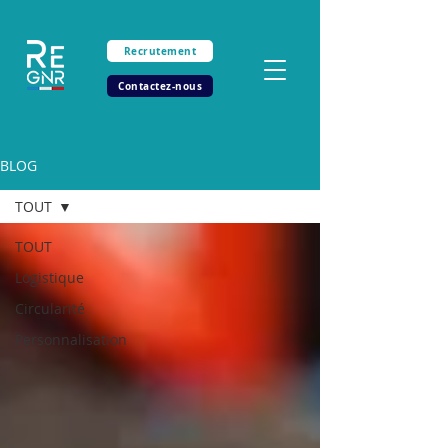
Recrutement
Contactez-nous
BLOG
TOUT
TOUT
Logistique
Circularité
Personnalisation