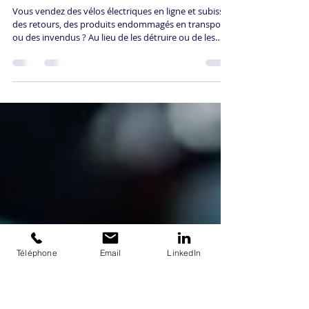
VÉLOS ÉLECTRIQUES
RECONDITIONNÉS : UN ATOUT
STRATÉGIQUE POUR VOTRE
ENTREPRISE
Vous vendez des vélos électriques en ligne et subissez
des retours, des produits endommagés en transport
ou des invendus ? Au lieu de les détruire ou de les
brader à perte, le reconditionnement transforme ces
pertes en revenus. ReGNR, première plateforme
logistique circulaire en Europe, intègre le
reconditionnement de vélos électriques au cœur de
vos flux logistiques. Résultat : 60-80% de la valeur
récupérée, conformité loi AGEC, image RSE renforcée,
logistique responsable in
Téléphone
Email
LinkedIn