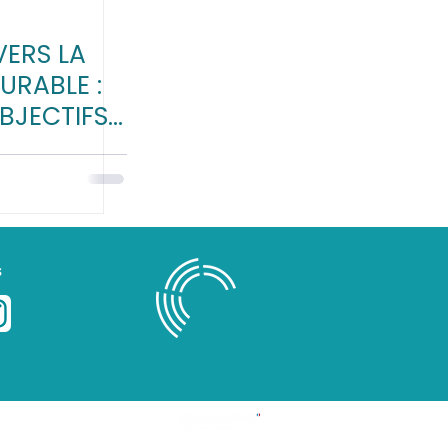
VERS LA
URABLE :
OBJECTIFS
ES POUR
PRISE
s
Blog