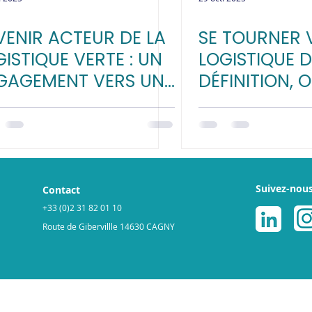
VENIR ACTEUR DE LA
SE TOURNER 
ISTIQUE VERTE : UN
LOGISTIQUE D
GAGEMENT VERS UNE
DÉFINITION, 
ENIR DURABLE
ET AVANTAG
VOTRE ENTRE
Suivez-nou
Contact
+33 (0)2 31 82 01 10
Route de Gibervillle 14630 CAGNY
légales
Politique de cookies
© 2025 par ReGNR