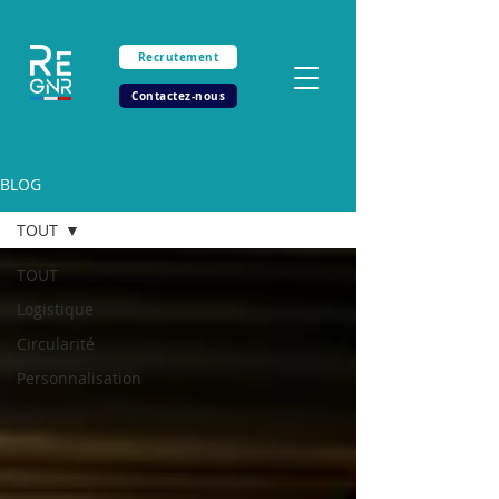
Recrutement
Contactez-nous
BLOG
TOUT
TOUT
Logistique
Circularité
Personnalisation