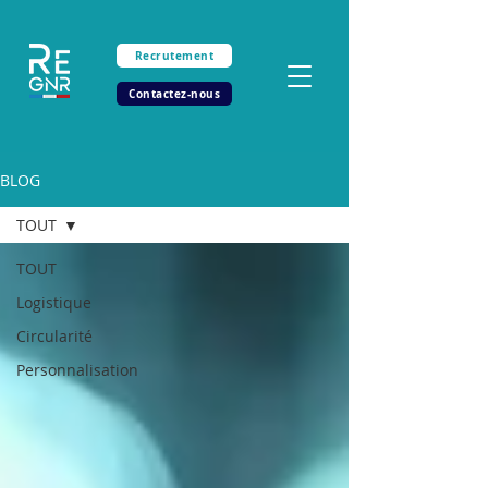
Recrutement
Contactez-nous
BLOG
TOUT
TOUT
Logistique
Circularité
Personnalisation