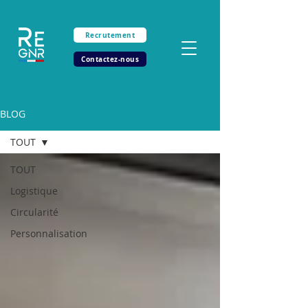
Recrutement
Contactez-nous
BLOG
TOUT
TOUT
Logistique
Circularité
Personnalisation