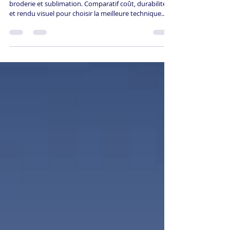
COMPARAISON COMPLÈTE
Personnalisation tee shirt : découvrez marquage,
broderie et sublimation. Comparatif coût, durabilité
et rendu visuel pour choisir la meilleure technique.
Guide complet ReGNR.