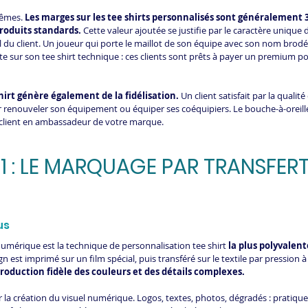
mêmes. 
Les marges sur les tee shirts personnalisés sont généralement 3
produits standards.
 Cette valeur ajoutée se justifie par le caractère unique 
 du client. Un joueur qui porte le maillot de son équipe avec son nom brodé
nte sur son tee shirt technique : ces clients sont prêts à payer un premium po
hirt génère également de la fidélisation.
 Un client satisfait par la qualit
 renouveler son équipement ou équiper ses coéquipiers. Le bouche-à-oreille p
 client en ambassadeur de votre marque.
1 : LE MARQUAGE PAR TRANSFERT
us
umérique est la technique de personnalisation tee shirt 
la plus polyvalen
gn est imprimé sur un film spécial, puis transféré sur le textile par pression 
duction fidèle des couleurs et des détails complexes.
a création du visuel numérique. Logos, textes, photos, dégradés : pratiqu