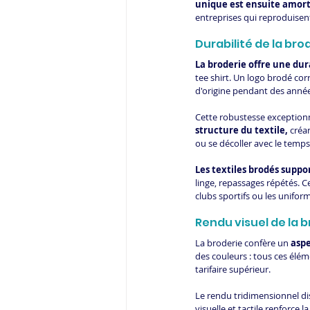
unique est ensuite amort
entreprises qui reproduisen
Durabilité de la bro
La broderie offre une dur
tee shirt. Un logo brodé cor
d'origine pendant des années
Cette robustesse exceptionn
structure du textile,
 créa
ou se décoller avec le temps
Les textiles brodés suppo
linge, repassages répétés. Ce
clubs sportifs ou les unifor
Rendu visuel de la b
La broderie confère un 
asp
des couleurs : tous ces élé
tarifaire supérieur.
Le rendu tridimensionnel di
visuelle et tactile renforce l