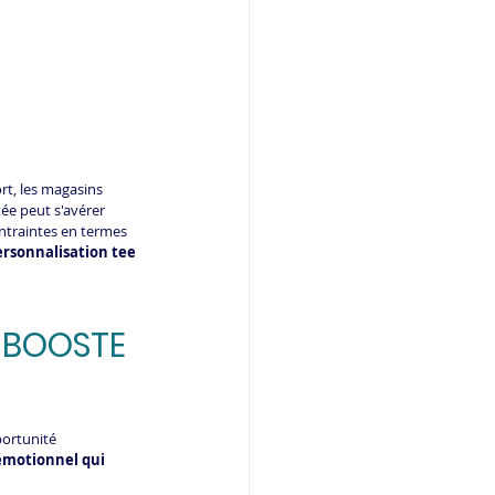
t, les magasins 
tée peut s'avérer 
ntraintes en termes 
ersonnalisation tee 
 BOOSTE 
ortunité 
 émotionnel qui 