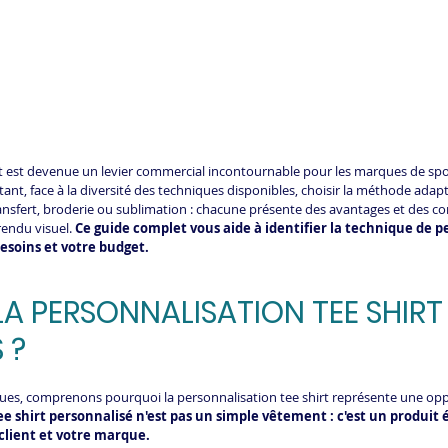
rt est devenue un levier commercial incontournable pour les marques de spor
rtant, face à la diversité des techniques disponibles, choisir la méthode adap
sfert, broderie ou sublimation : chacune présente des avantages et des co
rendu visuel. 
Ce guide complet vous aide à identifier la technique de p
besoins et votre budget.
A PERSONNALISATION TEE SHIRT
 ?
ques, comprenons pourquoi la personnalisation tee shirt représente une opp
ee shirt personnalisé n'est pas un simple vêtement : c'est un produit
 client et votre marque.