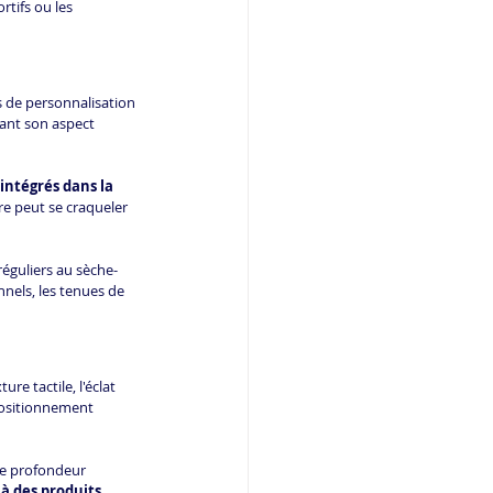
rtifs ou les 
 de personnalisation 
vant son aspect 
 intégrés dans la 
e peut se craqueler 
réguliers au sèche-
nnels, les tenues de 
xture tactile, l'éclat 
positionnement 
te profondeur 
à des produits 