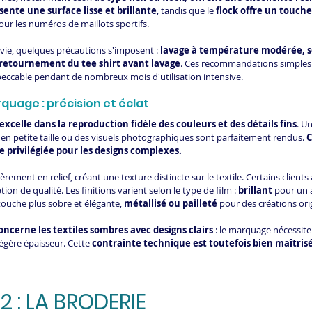
ésente une surface lisse et brillante
, tandis que le 
flock offre un touche
our les numéros de maillots sportifs.
vie, quelques précautions s'imposent : 
lavage à température modérée, séc
, retournement du tee shirt avant lavage
. Ces recommandations simples
ccable pendant de nombreux mois d'utilisation intensive.
quage : précision et éclat
elle dans la reproduction fidèle des couleurs et des détails fins
. U
 en petite taille ou des visuels photographiques sont parfaitement rendus. 
C
 privilégiée pour les designs complexes.
rement en relief, créant une texture distincte sur le textile. Certains clients 
tion de qualité. Les finitions varient selon le type de film : 
brillant
 pour un 
touche plus sobre et élégante, 
métallisé ou pailleté
 pour des créations ori
oncerne les textiles sombres avec designs clairs 
: le marquage nécessite 
égère épaisseur. Cette 
contrainte technique est toutefois bien maîtrisée
 : LA BRODERIE