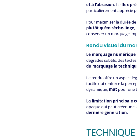
et à l'abrasion.
 Le
 flex pr
particulièrement apprécié p
Pour maximiser la durée de 
plutôt qu'en sèche-linge
conserver un marquage impe
Rendu visuel du mar
Le marquage numérique exc
dégradés subtils, des textes
du marquage la technique
Le rendu offre un aspect légè
tactile qui renforce la percep
dynamique, 
mat
 pour une 
La limitation principale c
opaque qui peut créer une l
dernière génération.
TECHNIQUE 2