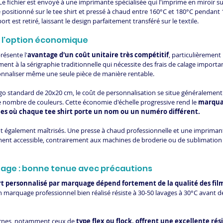
Le fichier est envoyé à une imprimante spécialisée qui l'imprime en miroir su
te positionné sur le tee shirt et pressé à chaud entre 160°C et 180°C pendant 
port est retiré, laissant le design parfaitement transféré sur le textile.
 l'option économique
résente l'
avantage d'un coût unitaire très compétitif
, particulièrement 
nt à la sérigraphie traditionnelle qui nécessite des frais de calage importa
naliser même une seule pièce de manière rentable.
ogo standard de 20x20 cm, le coût de personnalisation se situe généralement 
le nombre de couleurs. Cette économie d'échelle progressive rend le 
marquag
s où chaque tee shirt porte un nom ou un numéro différent.
 également maîtrisés. Une presse à chaud professionnelle et une imprimant
ent accessible, contrairement aux machines de broderie ou de sublimation 
uage : bonne tenue avec précautions
irt personnalisé par marquage dépend fortement de la qualité des films
n marquage professionnel bien réalisé résiste à 30-50 lavages à 30°C avant d
ernes, notamment ceux de 
type flex ou flock, offrent une excellente rés