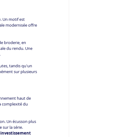
e
. Un motif est 
le modernisée offre 
e broderie, en 
inale du rendu. Une 
.
utes, tandis qu'un 
nément sur plusieurs 
ionnement haut de 
a complexité du 
on. Un écusson plus 
 sur la série.
 investissement 