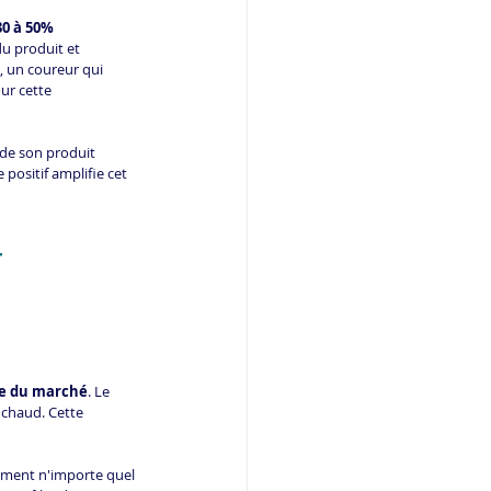
0 à 50% 
du produit et 
, un coureur qui 
ur cette 
é de son produit 
ositif amplifie cet 
 
te du marché
. Le 
à chaud. Cette 
ement n'importe quel 