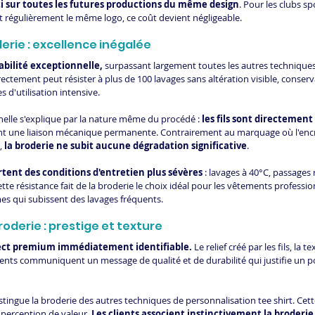
i sur toutes les futures productions du même design
. Pour les clubs spo
t régulièrement le même logo, ce coût devient négligeable.
derie : excellence inégalée
abilité exceptionnelle,
 surpassant largement toutes les autres techniques
rectement peut résister à plus de 100 lavages sans altération visible, conser
 d'utilisation intensive.
elle s'explique par la nature même du procédé : 
les fils sont directement
nt une liaison mécanique permanente. Contrairement au marquage où l'encr
, 
la broderie ne subit aucune dégradation significative
.
rtent des conditions d'entretien plus sévères
 : lavages à 40°C, passages 
tte résistance fait de la broderie le choix idéal pour les vêtements professio
mes qui subissent des lavages fréquents.
roderie : prestige et texture
ect premium immédiatement identifiable.
 Le relief créé par les fils, la te
ments communiquent un message de qualité et de durabilité qui justifie un 
stingue la broderie des autres techniques de personnalisation tee shirt. Cet
a perception de valeur. 
Les clients associent instinctivement la broderie 