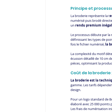
Principe et process
La broderie représente la t
e
numérisé puis brodé direct
un 
rendu premium inégal
Le processus débute par la 
définissant les types de poin
fois le fichier numérisé, 
la b
La complexité du motif déte
écusson détaillé de 10 cm d
pièces, optimisant la product
Coût de la broderie
La broderie est la techni
gamme. Les tarifs dépendent
design.
Pour un logo standard de 8x
élaboré avec 25 000 points p
Les frais de numérisation in