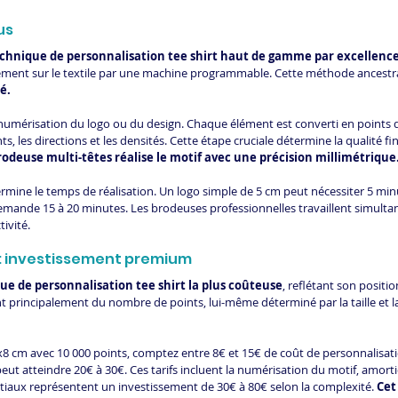
us
chnique de personnalisation tee shirt haut de gamme par excellenc
ement sur le textile par une machine programmable. Cette méthode ancestra
é.
numérisation du logo ou du design. Chaque élément est converti en points d
ts, les directions et les densités. Cette étape cruciale détermine la qualité f
rodeuse multi-têtes réalise le motif avec une précision millimétrique
rmine le temps de réalisation. Un logo simple de 5 cm peut nécessiter 5 min
emande 15 à 20 minutes. Les brodeuses professionnelles travaillent simulta
ivité.
 : investissement premium
que de personnalisation tee shirt la plus coûteuse
, reflétant son posit
 principalement du nombre de points, lui-même déterminé par la taille et l
8 cm avec 10 000 points, comptez entre 8€ et 15€ de coût de personnalisati
eut atteindre 20€ à 30€. Ces tarifs incluent la numérisation du motif, amortie
itiaux représentent un investissement de 30€ à 80€ selon la complexité. 
Cet