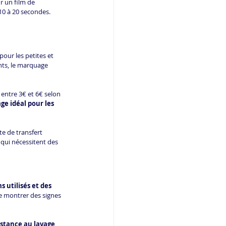
r un film de 
10 à 20 secondes. 
pour les petites et 
nts, le marquage 
entre 3€ et 6€ selon 
e idéal pour les 
e de transfert 
qui nécessitent des 
 utilisés et des 
e montrer des signes 
istance au lavage 