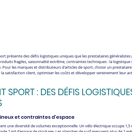
sport présente des défis logistiques uniques que les prestataires généralistes 
uits fragiles, saisonnalité extrême, contraintes techniques : la logistique 
. Pour les marques et distributeurs d'articles de sport, choisir un prestataire 
r la satisfaction client, optimiser les coûts et développer sereinement leur a
T SPORT : DES DÉFIS LOGISTIQUE
S
neux et contraintes d'espace
tent une diversité de volumes exceptionnelle. Un vélo électrique occupe 1,5 
nde 2 m³ d'espace de stockage. Les planches de surf mesurent plus de 2 mèt