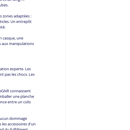
ubes.
s zones adaptées : 
icles. Un entrepôt 
pté.
n casque, une 
es aux manipulations 
ation experte. Les 
t pas les chocs. Les 
 ReGNR connaissent 
mballer une planche 
ence entre un colis 
i aucun dommage 
 les accessoires d'un 
d du fulfillment 