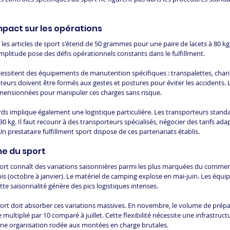
mpact sur les opérations
les articles de sport s'étend de 50 grammes pour une paire de lacets à 80 kg
amplitude pose des défis opérationnels constants dans le fulfillment.
ssitent des équipements de manutention spécifiques : transpalettes, chario
teurs doivent être formés aux gestes et postures pour éviter les accidents. 
imensionnées pour manipuler ces charges sans risque.
urds implique également une logistique particulière. Les transporteurs stand
30 kg. Il faut recourir à des transporteurs spécialisés, négocier des tarifs ada
n prestataire fulfillment sport dispose de ces partenariats établis.
me du sport
sport connaît des variations saisonnières parmi les plus marquées du commer
ois (octobre à janvier). Le matériel de camping explose en mai-juin. Les équ
tte saisonnalité génère des pics logistiques intenses.
sport doit absorber ces variations massives. En novembre, le volume de prépa
ultiplié par 10 comparé à juillet. Cette flexibilité nécessite une infrastruc
une organisation rodée aux montées en charge brutales.