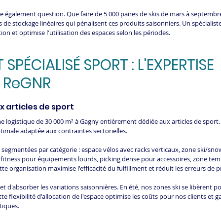
e également question. Que faire de 5 000 paires de skis de mars à septembre 
 de stockage linéaires qui pénalisent ces produits saisonniers. Un spécialiste
tion et optimise l'utilisation des espaces selon les périodes.
 SPÉCIALISÉ SPORT : L'EXPERTISE 
E ReGNR
x articles de sport
logistique de 30 000 m² à Gagny entièrement dédiée aux articles de sport. C
imale adaptée aux contraintes sectorielles.
segmentées par catégorie : espace vélos avec racks verticaux, zone ski/sn
 fitness pour équipements lourds, picking dense pour accessoires, zone tem
te organisation maximise l'efficacité du fulfillment et réduit les erreurs de 
d'absorber les variations saisonnières. En été, nos zones ski se libèrent pour
 flexibilité d'allocation de l'espace optimise les coûts pour nos clients et ga
tiques.