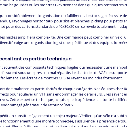
comme les gourdes ou les montres GPS tiennent dans quelques centimètres c
ue considérablement l'organisation du fulfillment. Le stockage nécessite de
endus, rayonnages horizontaux pour skis et planches, picking pour petits art
imisé pour des cartons standards de 40x30x20 cm se révèle totalement inada
s mixtes amplifie la complexité. Une commande peut combiner un vélo, u
diversité exige une organisation logistique spécifique et des équipes formé
écessitant expertise technique
rent souvent des composants techniques fragiles qui nécessitent une manipul
 fissurent sous une pression mal répartie. Les batteries de VAE ne supporten
nt facilement. Les écrans de montres GPS se rayent au moindre frottement.
port doit maîtriser les particularités de chaque catégorie. Nos équipes chez
rrects pour soulever un VTT sans endommager les dérailleurs. Elles savent e
ives. Cette expertise technique, acquise par l'expérience, fait toute la différ
uit endommagé générateur de retour coûteux.
xpédition constitue également un enjeu majeur. Vérifier qu'un vélo n'a sub
 le fonctionnement d'une montre connectée, s'assurer de la présence de tous
 contrôles spécifiques au sport ne figurent pas dans les procédures standar