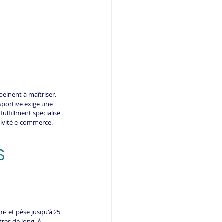
peinent à maîtriser. 
sportive exige une 
fulfillment spécialisé 
ctivité e-commerce.
S 
m³ et pèse jusqu'à 25 
res de long. À 