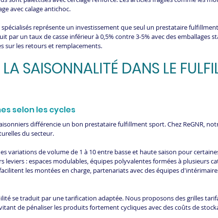
ge avec calage antichoc.
 spécialisés représente un investissement que seul un prestataire fulfillmen
duit par un taux de casse inférieur à 0,5% contre 3-5% avec des emballages s
s sur les retours et remplacements.
 LA SAISONNALITÉ DANS LE FULFI
mes selon les cycles
 saisonniers différencie un bon prestataire fulfillment sport. Chez ReGNR, not
turelles du secteur.
s variations de volume de 1 à 10 entre basse et haute saison pour certaines
urs leviers : espaces modulables, équipes polyvalentes formées à plusieurs ca
acilitent les montées en charge, partenariats avec des équipes d'intérimaires
bilité se traduit par une tarification adaptée. Nous proposons des grilles tarif
vitant de pénaliser les produits fortement cycliques avec des coûts de stocka