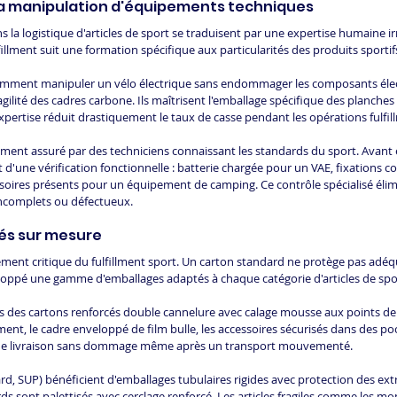
la manipulation d'équipements techniques
 la logistique d'articles de sport se traduisent par une expertise humaine 
lment suit une formation spécifique aux particularités des produits sportif
mment manipuler un vélo électrique sans endommager les composants élect
agilité des cadres carbone. Ils maîtrisent l'emballage spécifique des planches
xpertise réduit drastiquement le taux de casse pendant les opérations fulfil
lement assuré par des techniciens connaissant les standards du sport. Avant
et d'une vérification fonctionnelle : batterie chargée pour un VAE, fixations
ssoires présents pour un équipement de camping. Ce contrôle spécialisé élim
 incomplets ou défectueux.
és sur mesure
ément critique du fulfillment sport. Un carton standard ne protège pas adé
oppé une gamme d'emballages adaptés à chaque catégorie d'articles de spo
ons des cartons renforcés double cannelure avec calage mousse aux points de 
ent, le cadre enveloppé de film bulle, les accessoires sécurisés dans des po
 une livraison sans dommage même après un transport mouvementé.
d, SUP) bénéficient d'emballages tubulaires rigides avec protection des ext
s sont palettisés avec cerclage renforcé. Les articles fragiles comme les m