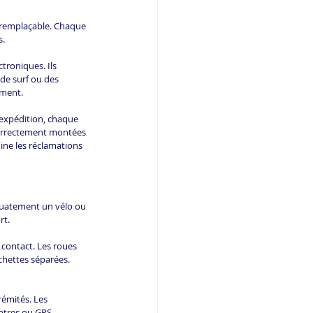
irremplaçable. Chaque 
s.
roniques. Ils 
 de surf ou des 
lment.
 expédition, chaque 
 correctement montées 
ine les réclamations 
quatement un vélo ou 
rt.
contact. Les roues 
chettes séparées. 
rémités. Les 
ontres ou GPS 