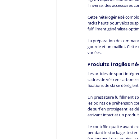
l'inverse, des accessoires 
Cette hétérogénéité compliq
racks hauts pour vélos susp
fulfillment généraliste opt
La préparation de commande
gourde et un maillot. Cette 
variées.
Produits fragiles n
Les articles de sport intèg
cadres de vélo en carbone se
fixations de ski se dérègle
Un prestataire fulfillment s
les points de préhension co
de surf en protégeant les dér
arrivant intact et un prod
Le contrôle qualité avant e
pendant le stockage, tester
équipement de camping : ces