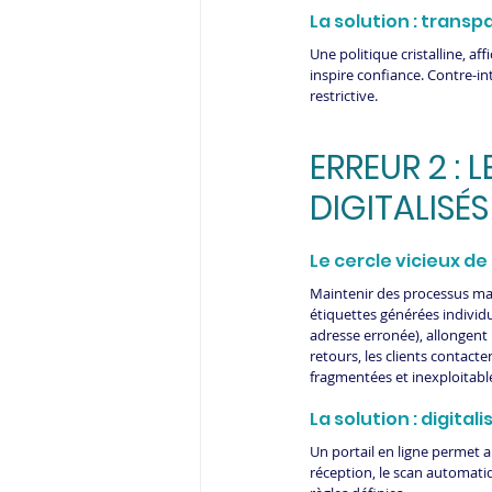
La solution : trans
Une politique cristalline, a
inspire confiance. Contre-i
restrictive. 
ERREUR 2 :
DIGITALISÉS
Le cercle vicieux de 
Maintenir des processus ma
étiquettes générées individ
adresse erronée), allongent 
retours, les clients contact
fragmentées et inexploitable
La solution : digita
Un portail en ligne permet a
réception, le scan automati