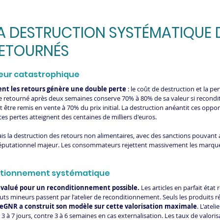
 LA DESTRUCTION SYSTÉMATIQUE 
RETOURNÉS
leur catastrophique
nt les retours génère une double perte
 : le coût de destruction et la pe
ue retourné après deux semaines conserve 70% à 80% de sa valeur si recondit
 être remis en vente à 70% du prix initial. La destruction anéantit ces opport
ces pertes atteignent des centaines de milliers d'euros.
ais la destruction des retours non alimentaires, avec des sanctions pouvant 
 réputationnel majeur. Les consommateurs rejettent massivement les marque
nditionnement systématique
évalué pour un reconditionnement possible.
 Les articles en parfait état 
uts mineurs passent par l'atelier de reconditionnement. Seuls les produits r
eGNR a construit son modèle sur cette valorisation maximale
. L'atel
 3 à 7 jours, contre 3 à 6 semaines en cas externalisation. Les taux de valori