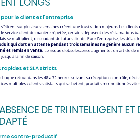
MENT LONGS
pour le client et l'entreprise
 s'étirent sur plusieurs semaines créent une frustration majeure. Les clients 
 service client de manière répétée, certains déposent des réclamations banc
is se multiplient, dissuadant de futurs clients. Pour l'entreprise, les délais 
duit qui dort en attente pendant trois semaines ne génère aucun rev
né et remis en vente.
 Le risque d'obsolescence augmente : un article de 
 jusqu'à la fin de saison.
s rapides et SLA stricts
ter chaque retour dans les 48 à 72 heures suivant sa réception : contrôle, déc
ces multiples : clients satisfaits qui rachètent, produits reconditionnés vite 
L'ABSENCE DE TRI INTELLIGENT ET 
DAPTÉ
orme contre-productif