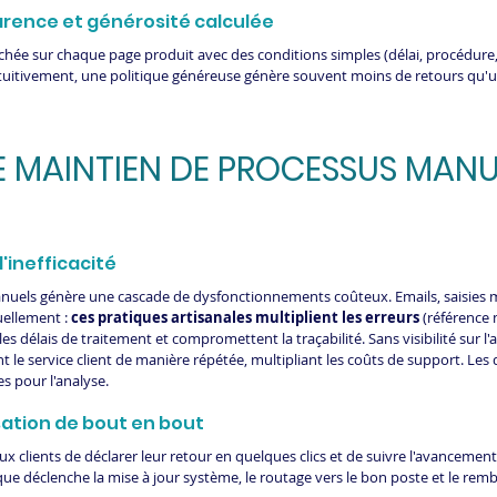
parence et générosité calculée
ffichée sur chaque page produit avec des conditions simples (délai, procédure,
ntuitivement, une politique généreuse génère souvent moins de retours qu'u
 LE MAINTIEN DE PROCESSUS MAN
l'inefficacité
nuels génère une cascade de dysfonctionnements coûteux. Emails, saisies m
uellement :
 ces pratiques artisanales multiplient les erreurs
 (référence 
les délais de traitement et compromettent la traçabilité. Sans visibilité sur 
ent le service client de manière répétée, multipliant les coûts de support. Les
s pour l'analyse.
lisation de bout en bout
ux clients de déclarer leur retour en quelques clics et de suivre l'avancement 
que déclenche la mise à jour système, le routage vers le bon poste et le rem