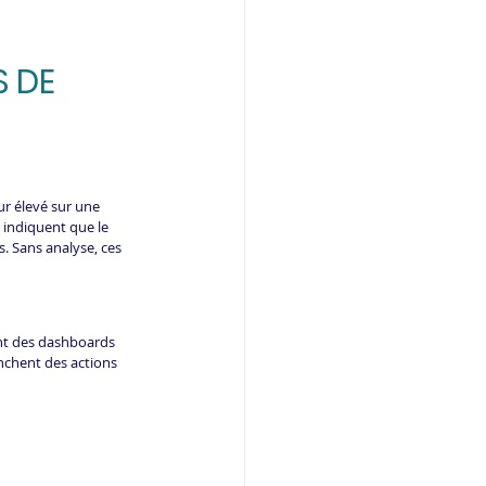
 DE 
r élevé sur une 
 indiquent que le 
s. Sans analyse, ces 
nt des dashboards 
nchent des actions 