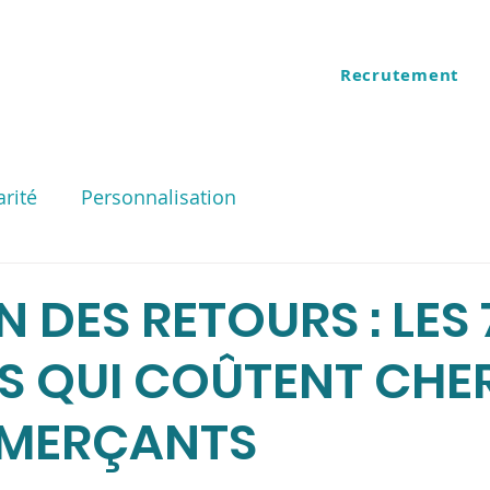
Recrutement
ES
QUI SOMMES NOUS
arité
Personnalisation
 DES RETOURS : LES 
S QUI COÛTENT CHE
MERÇANTS