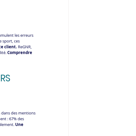
umulent les erreurs 
 sport, ces 
e client.
 ReGNR, 
ité. 
Comprendre 
RS 
es dans des mentions 
ment : 67% des 
ilement. 
Une 