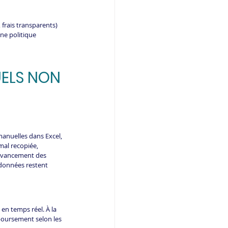
 frais transparents) 
ne politique 
UELS NON 
anuelles dans Excel, 
mal recopiée, 
l'avancement des 
 données restent 
en temps réel. À la 
boursement selon les 