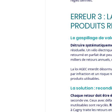
règles définies. 
ERREUR 3 :
PRODUITS 
Le gaspillage de va
Détruire systématiqueme
résiduelle. Un vélo électriq
retourné en parfait état peut
milliers de retours annuels, 
La loi AGEC interdit désorm
par infraction et un risque
produits utilisables.
La solution : reco
Chaque retour doit être 
seconde vie. Ceux avec défa
inutilisables sont recyclés. 
R
à Cagny traite les retours en