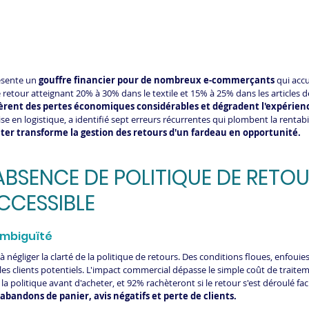
ésente un 
gouffre financier pour de nombreux e-commerçants
 qui acc
retour atteignant 20% à 30% dans le textile et 15% à 25% dans les articles de
ent des pertes économiques considérables et dégradent l'expérienc
e en logistique, a identifié sept erreurs récurrentes qui plombent la rentabil
éviter transforme la gestion des retours d'un fardeau en opportunité.
L'ABSENCE DE POLITIQUE DE RETOU
ACCESSIBLE
ambiguïté
à négliger la clarté de la politique de retours. Des conditions floues, enfoui
t les clients potentiels. L'impact commercial dépasse le simple coût de traite
politique avant d'acheter, et 92% rachèteront si le retour s'est déroulé fac
abandons de panier, avis négatifs et perte de clients.