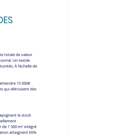
DES 
rte totale de valeur 
ionné. Un textile 
unités. À l'échelle de 
atteindre 15 000€ 
s qui détruisent des 
rejoignent le stock 
éellement 
ier de 1 500 m² intégré 
sation atteignent 65% 