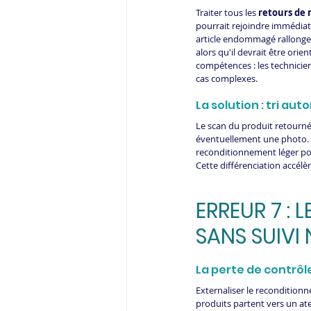
Traiter tous les 
retours de 
pourrait rejoindre immédiat
article endommagé rallonge i
alors qu'il devrait être ori
compétences : les technicien
cas complexes.
La solution : tri au
Le scan du produit retourné 
éventuellement une photo. L
reconditionnement léger pou
Cette différenciation accélèr
ERREUR 7 :
SANS SUIVI 
La perte de contrôl
Externaliser le recondition
produits partent vers un ate