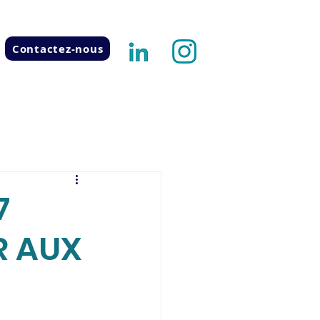
Contactez-nous
7
R AUX