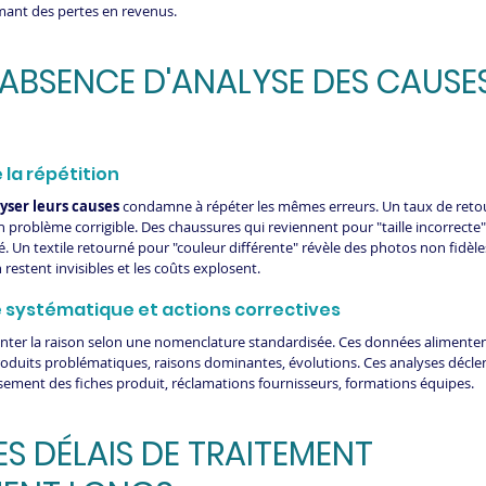
mant des pertes en revenus.
L'ABSENCE D'ANALYSE DES CAUSES
 la répétition
yser leurs causes
 condamne à répéter les mêmes erreurs. Un taux de retou
 problème corrigible. Des chaussures qui reviennent pour "taille incorrecte"
té. Un textile retourné pour "couleur différente" révèle des photos non fidèle
restent invisibles et les coûts explosent.
se systématique et actions correctives
ter la raison selon une nomenclature standardisée. Ces données alimente
 produits problématiques, raisons dominantes, évolutions. Ces analyses décle
issement des fiches produit, réclamations fournisseurs, formations équipes.
LES DÉLAIS DE TRAITEMENT 