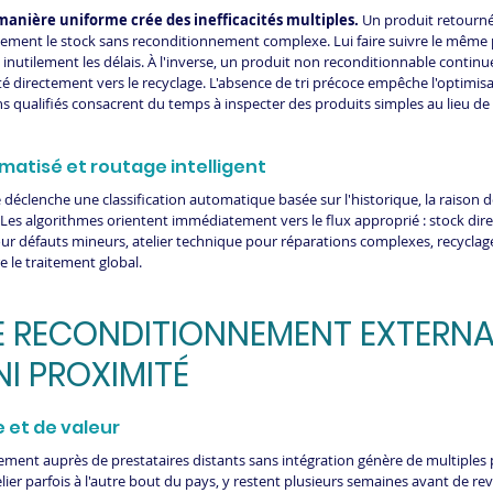
manière uniforme crée des inefficacités multiples.
 Un produit retourné 
ement le stock sans reconditionnement complexe. Lui faire suivre le même 
nutilement les délais. À l'inverse, un produit non reconditionnable continue 
enté directement vers le recyclage. L'absence de tri précoce empêche l'optimis
s qualifiés consacrent du temps à inspecter des produits simples au lieu de 
tomatisé et routage intelligent
déclenche une classification automatique basée sur l'historique, la raison d
es algorithmes orientent immédiatement vers le flux approprié : stock direct
r défauts mineurs, atelier technique pour réparations complexes, recyclag
e le traitement global. 
 LE RECONDITIONNEMENT EXTERNAL
NI PROXIMITÉ
e et de valeur
nement auprès de prestataires distants sans intégration génère de multiples
lier parfois à l'autre bout du pays, y restent plusieurs semaines avant de rev