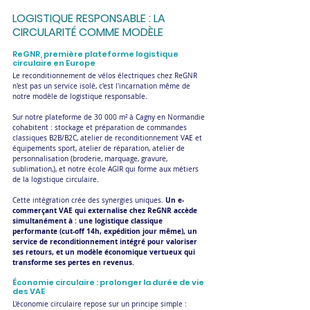
LOGISTIQUE RESPONSABLE : LA 
CIRCULARITÉ COMME MODÈLE
ReGNR, première plateforme logistique 
circulaire en Europe
Le reconditionnement de vélos électriques chez ReGNR 
n'est pas un service isolé, c'est l'incarnation même de 
notre modèle de logistique responsable. 
Sur notre plateforme de 30 000 m² à Cagny en Normandie 
cohabitent : stockage et préparation de commandes 
classiques B2B/B2C, atelier de reconditionnement VAE et 
équipements sport, atelier de réparation, atelier de 
personnalisation (broderie, marquage, gravure, 
sublimation,), et notre école AGIR qui forme aux métiers 
de la logistique circulaire.
Un e-
Cette intégration crée des synergies uniques. 
commerçant VAE qui externalise chez ReGNR accède 
simultanément à : une logistique classique 
performante (cut-off 14h, expédition jour même), un 
service de reconditionnement intégré pour valoriser 
ses retours, et un modèle économique vertueux qui 
transforme ses pertes en revenus.
Économie circulaire : prolonger la durée de vie 
des VAE
L'économie circulaire repose sur un principe simple : 