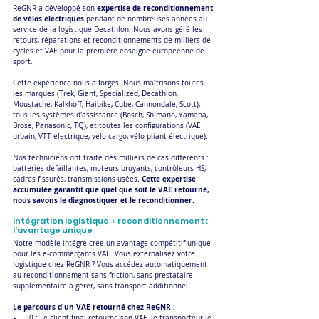
expertise de reconditionnement 
ReGNR a développé son 
de vélos électriques
 pendant de nombreuses années au 
service de la logistique Decathlon. Nous avons géré les 
retours, réparations et reconditionnements de milliers de 
cycles et VAE pour la première enseigne européenne de 
sport.
Cette expérience nous a forgés. Nous maîtrisons toutes 
les marques (Trek, Giant, Specialized, Decathlon, 
Moustache, Kalkhoff, Haibike, Cube, Cannondale, Scott), 
tous les systèmes d'assistance (Bosch, Shimano, Yamaha, 
Brose, Panasonic, TQ), et toutes les configurations (VAE 
urbain, VTT électrique, vélo cargo, vélo pliant électrique).
Nos techniciens ont traité des milliers de cas différents : 
batteries défaillantes, moteurs bruyants, contrôleurs HS, 
 Cette expertise 
cadres fissurés, transmissions usées.
accumulée garantit que quel que soit le VAE retourné, 
nous savons le diagnostiquer et le reconditionner.
Intégration logistique + reconditionnement : 
l'avantage unique
Notre modèle intégré crée un avantage compétitif unique 
pour les e-commerçants VAE. Vous externalisez votre 
logistique chez ReGNR ? Vous accédez automatiquement 
au reconditionnement sans friction, sans prestataire 
supplémentaire à gérer, sans transport additionnel.
Le parcours d'un VAE retourné chez ReGNR :
J0 : Le client final retourne son VAE, le transporteur le 