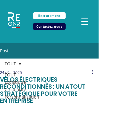
Recrutement
Contactez-nous
Post
TOUT
24 déc. 2025
TOUT
VÉLOS ÉLECTRIQUES
Logistique
RECONDITIONNÉS : UN ATOUT
Circularité
STRATÉGIQUE POUR VOTRE
Personnalisation
ENTREPRISE