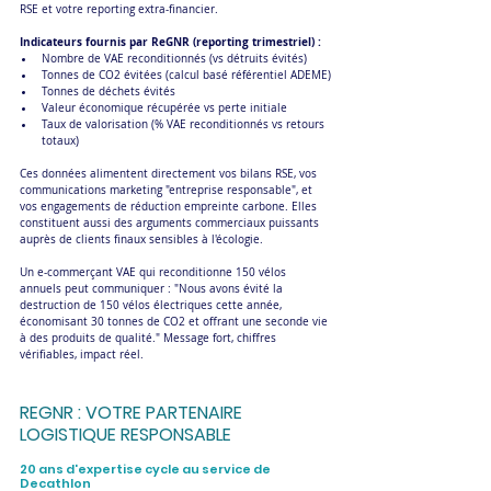
RSE et votre reporting extra-financier.
Indicateurs fournis par ReGNR (reporting trimestriel) :
Nombre de VAE reconditionnés (vs détruits évités)
Tonnes de CO2 évitées (calcul basé référentiel ADEME)
Tonnes de déchets évités
Valeur économique récupérée vs perte initiale
Taux de valorisation (% VAE reconditionnés vs retours 
totaux)
Ces données alimentent directement vos bilans RSE, vos 
communications marketing "entreprise responsable", et 
vos engagements de réduction empreinte carbone. Elles 
constituent aussi des arguments commerciaux puissants 
auprès de clients finaux sensibles à l'écologie.
Un e-commerçant VAE qui reconditionne 150 vélos 
annuels peut communiquer : "Nous avons évité la 
destruction de 150 vélos électriques cette année, 
économisant 30 tonnes de CO2 et offrant une seconde vie 
à des produits de qualité." Message fort, chiffres 
vérifiables, impact réel.
REGNR : VOTRE PARTENAIRE 
LOGISTIQUE RESPONSABLE 
20 ans d'expertise cycle au service de 
Decathlon