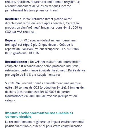
réduire, réutiliser, réparer, reconditionner, recycler. Le 
reconditionnement de vélos électriques incarne 
parfaitement les trois piliers centraux.
Réutiliser :
 Un VAE retourné intact (Grade A) est 
directement remis en vente après contrôle, évitant la 
production d'un VAE neuf. Impact carbone évité : 200 kg 
CO2 par VAE réutilisé.
Réparer :
 Un VAE avec un défaut mineur (dérailleur, 
freinage) est réparé plutôt que détruit. Coût de la 
réparation : 50-150€. Valeur récupérée : 1 500-1 800€. 
Ratio gain/coût : 10 à 36.
Reconditionner :
 Un VAE nécessitant une intervention 
complète est reconditionné selon protocole industriel, 
retrouvant performance équivalente au neuf. Durée de vie 
prolongée de 5 à 8 ans supplémentaires.
Sur 100 VAE reconditionnés annuellement, une marque 
évite : 20 tonnes de CO2 (production évitée), 5 tonnes de 
déchets (destruction évitée), 80 000€ de pertes 
transformées en 200 000€ de revenus (récupération 
valeur).
Impact environnemental mesurable et 
communicable
Le reconditionnement génère un impact environnemental 
positif quantifiable, essentiel pour votre communication 