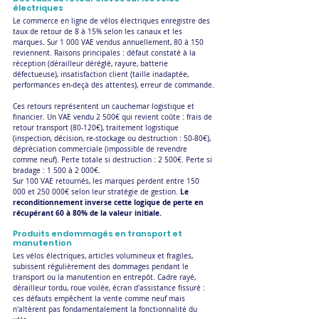
électriques
Le commerce en ligne de vélos électriques enregistre des 
taux de retour de 8 à 15% selon les canaux et les 
marques. Sur 1 000 VAE vendus annuellement, 80 à 150 
reviennent. Raisons principales : défaut constaté à la 
réception (dérailleur déréglé, rayure, batterie 
défectueuse), insatisfaction client (taille inadaptée, 
performances en-deçà des attentes), erreur de commande.
Ces retours représentent un cauchemar logistique et 
financier. Un VAE vendu 2 500€ qui revient coûte : frais de 
retour transport (80-120€), traitement logistique 
(inspection, décision, re-stockage ou destruction : 50-80€), 
dépréciation commerciale (impossible de revendre 
comme neuf). Perte totale si destruction : 2 500€. Perte si 
bradage : 1 500 à 2 000€.
Sur 100 VAE retournés, les marques perdent entre 150 
Le 
000 et 250 000€ selon leur stratégie de gestion. 
reconditionnement inverse cette logique de perte en 
récupérant 60 à 80% de la valeur initiale.
Produits endommagés en transport et 
manutention
Les vélos électriques, articles volumineux et fragiles, 
subissent régulièrement des dommages pendant le 
transport ou la manutention en entrepôt. Cadre rayé, 
dérailleur tordu, roue voilée, écran d'assistance fissuré : 
ces défauts empêchent la vente comme neuf mais 
n'altèrent pas fondamentalement la fonctionnalité du 