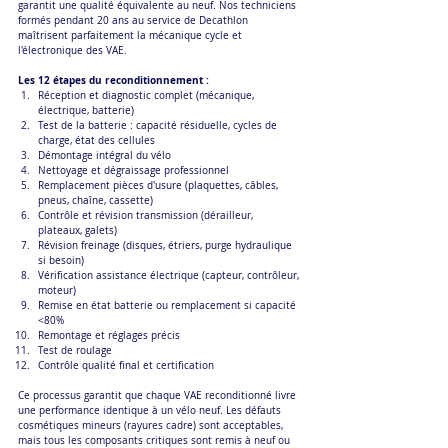
garantit une qualité équivalente au neuf. Nos techniciens 
formés pendant 20 ans au service de Decathlon 
maîtrisent parfaitement la mécanique cycle et 
l'électronique des VAE.
Les 12 étapes du reconditionnement :
Réception et diagnostic complet (mécanique, 
électrique, batterie)
Test de la batterie : capacité résiduelle, cycles de 
charge, état des cellules
Démontage intégral du vélo
Nettoyage et dégraissage professionnel
Remplacement pièces d'usure (plaquettes, câbles, 
pneus, chaîne, cassette)
Contrôle et révision transmission (dérailleur, 
plateaux, galets)
Révision freinage (disques, étriers, purge hydraulique 
si besoin)
Vérification assistance électrique (capteur, contrôleur, 
moteur)
Remise en état batterie ou remplacement si capacité 
<80%
Remontage et réglages précis
Test de roulage
Contrôle qualité final et certification
Ce processus garantit que chaque VAE reconditionné livre 
une performance identique à un vélo neuf. Les défauts 
cosmétiques mineurs (rayures cadre) sont acceptables, 
mais tous les composants critiques sont remis à neuf ou 