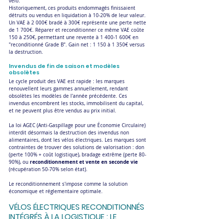
vélo.
Historiquement, ces produits endommagés finissaient 
détruits ou vendus en liquidation à 10-20% de leur valeur. 
Un VAE à 2 000€ bradé à 300€ représente une perte nette 
de 1 700€. Réparer et reconditionner ce même VAE coûte 
150 à 250€, permettant une revente à 1 400-1 600€ en 
"reconditionné Grade B". Gain net : 1 150 à 1 350€ versus 
la destruction.
Invendus de fin de saison et modèles 
obsolètes
Le cycle produit des VAE est rapide : les marques 
renouvellent leurs gammes annuellement, rendant 
obsolètes les modèles de l'année précédente. Ces 
invendus encombrent les stocks, immobilisent du capital, 
et ne peuvent plus être vendus au prix initial.
La loi AGEC (Anti-Gaspillage pour une Économie Circulaire) 
interdit désormais la destruction des invendus non 
alimentaires, dont les vélos électriques. Les marques sont 
contraintes de trouver des solutions de valorisation : don 
(perte 100% + coût logistique), bradage extrême (perte 80-
reconditionnement et vente en seconde vie
90%), ou 
(récupération 50-70% selon état).
Le reconditionnement s'impose comme la solution 
économique et réglementaire optimale.
VÉLOS ÉLECTRIQUES RECONDITIONNÉS 
INTÉGRÉS À LA LOGISTIQUE : LE 