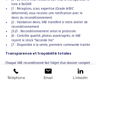
livre à ReGNR
J1 : Réception, scan, expertise (Grade A/B/C 
déterminé), vous recevez une notification avec le 
devis du reconditionnement
J2 : Validation devis, VAE transféré à notre atelier de 
reconditionnement
J3-J5 : Reconditionnement selon le protocole 
J6 : Contrôle qualité, photos avant/après, le VAE 
rejoint le stock "Seconde Vie"
J7 : Disponible à la vente, première commande traitée
.
Transparence et traçabilité totales
Chaque VAE reconditionné fait l'objet d'un dossier complet 
: photos avant reconditionnement (état initial), diagnostic 
détaillé (pièces OK, pièces à remplacer), interventions 
effectuées (pièces remplacées, réglages, tests), photos 
Téléphone
Email
LinkedIn
après reconditionnement (état final), certificat de 
conformité.
Ce dossier vous est transmis et vous permet :
De justifier le prix de revente en seconde vie 
(transparence client final)
De documenter votre démarche RSE (reporting, 
communication)
De suivre la qualité du reconditionnement dans le 
temps
Cette traçabilité rassure vos clients finaux et légitime 