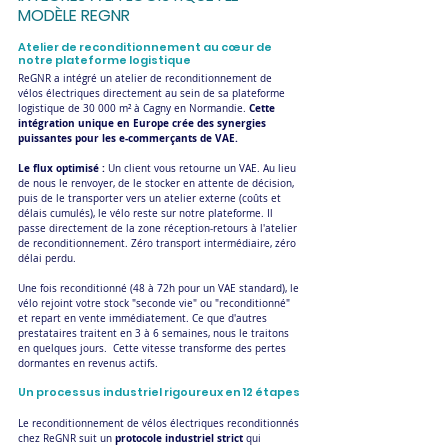
MODÈLE REGNR
Atelier de reconditionnement au cœur de 
notre plateforme logistique
ReGNR a intégré un atelier de reconditionnement de 
vélos électriques directement au sein de sa plateforme 
 Cette 
logistique de 30 000 m² à Cagny en Normandie.
intégration unique en Europe crée des synergies 
puissantes pour les e-commerçants de VAE.
Le flux optimisé :
 Un client vous retourne un VAE. Au lieu 
de nous le renvoyer, de le stocker en attente de décision, 
puis de le transporter vers un atelier externe (coûts et 
délais cumulés), le vélo reste sur notre plateforme. Il 
passe directement de la zone réception-retours à l'atelier 
de reconditionnement. Zéro transport intermédiaire, zéro 
délai perdu.
Une fois reconditionné (48 à 72h pour un VAE standard), le 
vélo rejoint votre stock "seconde vie" ou "reconditionné" 
et repart en vente immédiatement. Ce que d'autres 
prestataires traitent en 3 à 6 semaines, nous le traitons 
en quelques jours.  Cette vitesse transforme des pertes 
dormantes en revenus actifs.
Un processus industriel rigoureux en 12 étapes
Le reconditionnement de vélos électriques reconditionnés 
protocole industriel strict 
chez ReGNR suit un 
qui 