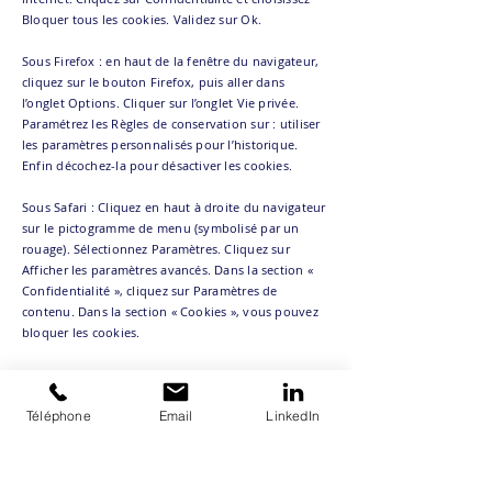
Bloquer tous les cookies. Validez sur Ok.
Sous Firefox : en haut de la fenêtre du navigateur,
cliquez sur le bouton Firefox, puis aller dans
l’onglet Options. Cliquer sur l’onglet Vie privée.
Paramétrez les Règles de conservation sur : utiliser
les paramètres personnalisés pour l’historique.
Enfin décochez-la pour désactiver les cookies.
Sous Safari : Cliquez en haut à droite du navigateur
sur le pictogramme de menu (symbolisé par un
rouage). Sélectionnez Paramètres. Cliquez sur
Afficher les paramètres avancés. Dans la section «
Confidentialité », cliquez sur Paramètres de
contenu. Dans la section « Cookies », vous pouvez
bloquer les cookies.
Sous Chrome : Cliquez en haut à droite du
navigateur sur le pictogramme de menu (symbolisé
Téléphone
Email
LinkedIn
par trois lignes horizontales). Sélectionnez
Paramètres. Cliquez sur Afficher les paramètres
avancés. Dans la section « Confidentialité », cliquez
sur préférences. Dans l’onglet « Confidentialité »,