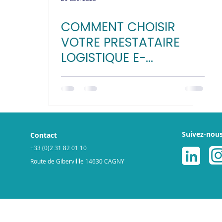
COMMENT CHOISIR
VOTRE PRESTATAIRE
LOGISTIQUE E-
COMMERCE ? (GUIDE
COMPLET)
Suivez-nou
Contact
+33 (0)2 31 82 01 10
Route de Gibervillle 14630 CAGNY
légales
Politique de cookies
© 2025 par ReGNR