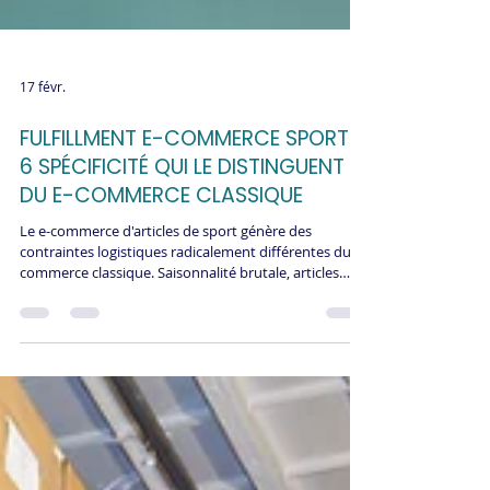
17 févr.
FULFILLMENT E-COMMERCE SPORT :
6 SPÉCIFICITÉ QUI LE DISTINGUENT
DU E-COMMERCE CLASSIQUE
Le e-commerce d'articles de sport génère des
contraintes logistiques radicalement différentes du e-
commerce classique. Saisonnalité brutale, articles
encombrants, taux de retours élevés, catalogues
profonds, produits techniques fragiles et attentes RSE
spécifiques : ces 6 spécificités créent un
environnement opérationnel complexe. Comprendre
ces enjeux permet aux marques sport de mieux
évaluer leurs prestataires de fulfillment et d'éviter des
erreurs aux conséquences commerci