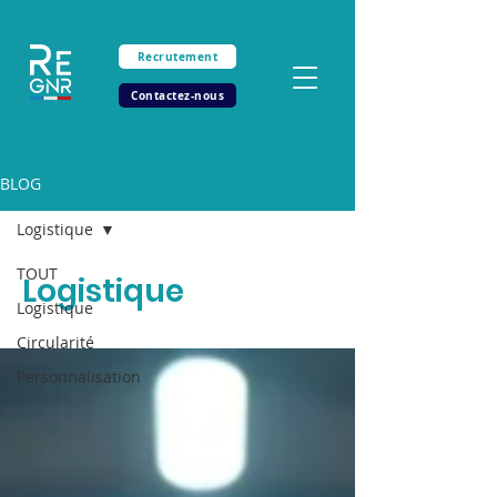
Recrutement
Contactez-nous
BLOG
Logistique
TOUT
Logistique
Logistique
Circularité
Personnalisation