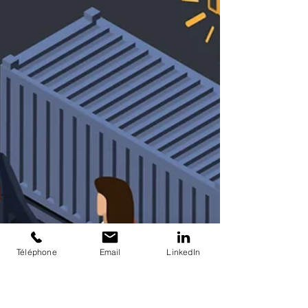
Optimiser la préparation de commandes
d'équipement sportif est un levier décisif de
compétitivité. Organisation intelligente des zones de
stockage, technologies de picking performantes,
gestion proactive des pics saisonniers : chaque
décision opérationnelle impacte directement vos
délais de livraison et la satisfaction de vos clients.
ReGNR partage ses meilleures pratiques pour
transformer votre logistique sport en avantage
concurrentiel.
Téléphone
Email
LinkedIn