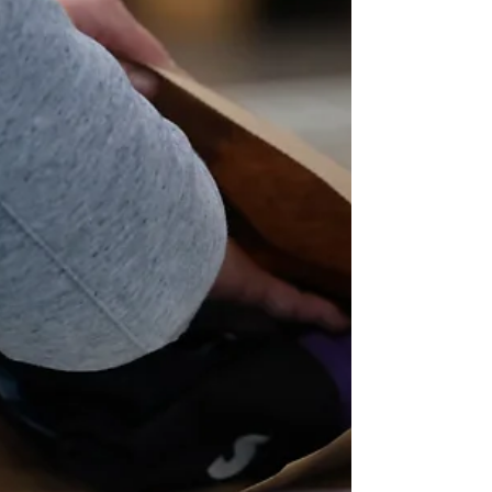
spécifiques : saisonnalité extrême, articles
volumineux, retours importants, délais courts. Ces
contraintes exigent des solutions sur-mesure. Gestion
anticipative des pics, infrastructures adaptées,
process optimisés, technologies performantes
transforment ces défis en avantages compétitifs.
ReGNR accompagne les marques sport avec expertise
et infrastructure 30 000 m².