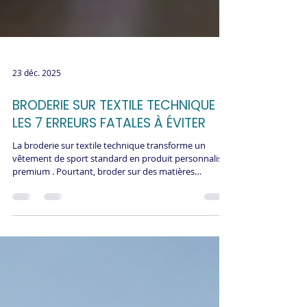
23 déc. 2025
BRODERIE SUR TEXTILE TECHNIQUE :
LES 7 ERREURS FATALES À ÉVITER
La broderie sur textile technique transforme un
vêtement de sport standard en produit personnalisé
premium . Pourtant, broder sur des matières
techniques comme le polyester, les tissus respirants
ou les softshells présente des défis spécifiques. Une
broderie mal exécutée sur textile technique peut
ruiner définitivement un produit, créer des
plissements disgracieux ou compromettre les
propriétés techniques du vêtement. Découvrez les 7