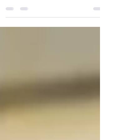
incontournables pour créer une identité forte au sein
des clubs sportifs. Qu'il s'agisse d'équiper vos joueurs,
vos encadrants ou de proposer des produits dérivés à
vos supporters, le sweat brodé incarne
professionnalisme et appartenance. ReGNR vous
accompagne de A à Z pour équiper votre club
facilement, rapidement et avec une qualité
irréprochable.