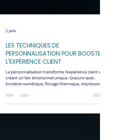
2 janv.
LES TECHNIQUES DE
PERSONNALISATION POUR BOOSTER
L'EXPÉRIENCE CLIENT
La personnalisation transforme l'expérience client en
créant un lien émotionnel unique. Gravure laser,
broderie numérique, flocage thermique, impression
directe : ces techniques créent des articles
véritablement uniques qui marquent les esprits.
ReGNR maîtrise l'ensemble au sein de son atelier
intégré à Cagny, livrant en 48 à 96 heures avec qualité
constante.