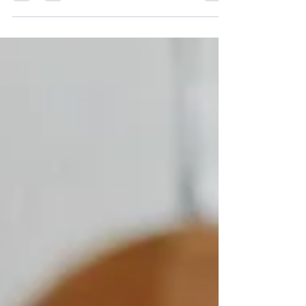
Fidéliser ses clients constitue le défi majeur du e-
commerce. La personnalisation offre une solution
puissante : taux de rachat trois fois supérieur.
L'attachement émotionnel créé génère une fidélité
durable. Marges +30% à 50%, bouche-à-oreille
amplifié, coût d'acquisition divisé. ReGNR intègre un
atelier de personnalisation permettant de développer
cette stratégie efficacement.