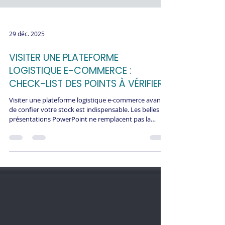
29 déc. 2025
VISITER UNE PLATEFORME
LOGISTIQUE E-COMMERCE :
CHECK-LIST DES POINTS À VÉRIFIER
Visiter une plateforme logistique e-commerce avant
de confier votre stock est indispensable. Les belles
présentations PowerPoint ne remplacent pas la
réalité du terrain. En 2 heures de visite, vous détectez
ce qu'aucun devis ne révèle : organisation réelle,
motivation des équipes, état des équipements,
process appliqués. Cette checklist détaille les 50
points à vérifier absolument lors de votre audit
terrain pour choisir le bon partenaire et éviter les
mauvaises surprises.