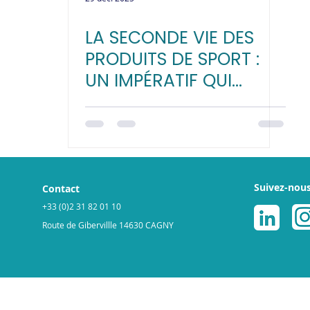
LA SECONDE VIE DES
PRODUITS DE SPORT :
UN IMPÉRATIF QUI
CONJUGUE
PERFORMANCE
ÉCONOMIQUE ET
RESPONSABILITÉ
ENVIRONNEMENTALE
Suivez-nou
Contact
+33 (0)2 31 82 01 10
Route de Gibervillle 14630 CAGNY
légales
Politique de cookies
© 2025 par ReGNR