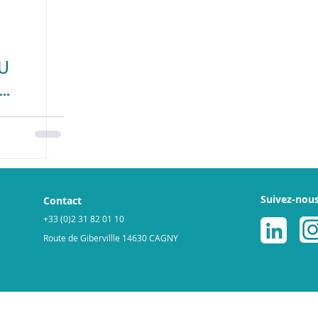
U
GNR
Suivez-nou
Contact
+33 (0)2 31 82 01 10
Route de Gibervillle 14630 CAGNY
légales
Politique de cookies
© 2025 par ReGNR