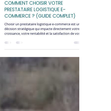
29 déc. 2025
COMMENT CHOISIR VOTRE
PRESTATAIRE LOGISTIQUE E-
COMMERCE ? (GUIDE COMPLET)
Choisir un prestataire logistique e-commerce est une
décision stratégique qui impacte directement votre
croissance, votre rentabilité et la satisfaction de vos
clients. Mauvais choix = retards, erreurs, coûts
explosifs, clients perdus. Bon choix = croissance
libérée, qualité constante, économies réelles. Ce guide
détaille les 10 critères essentiels pour sélectionner le
partenaire logistique qui propulsera votre e-
commerce, les questions à poser, les red flags à éviter,
et la