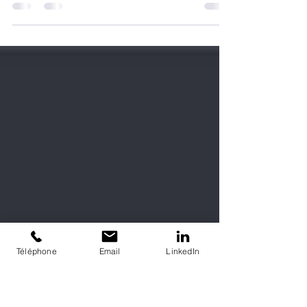
Externaliser votre logistique avec ReGNR, première
plateforme circulaire Europe. Cut-off 14h, expédition
jour même. 20 ans expertise sport. Accords
transporteurs exclusifs.
Téléphone
Email
LinkedIn