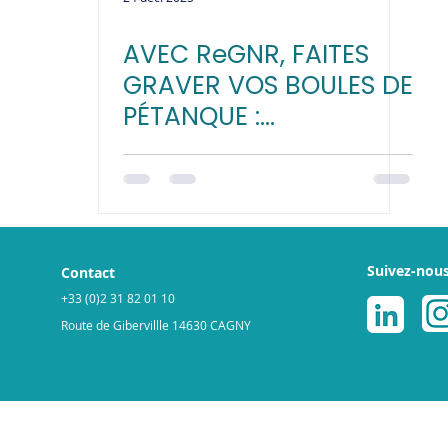
AVEC ReGNR, FAITES
GRAVER VOS BOULES DE
PÉTANQUE :
PERSONNALISATION
AVEC NOM ET LOGO DE
VOTRE CLUB
Suivez-nou
Contact
+33 (0)2 31 82 01 10
Route de Gibervillle 14630 CAGNY
légales
Politique de cookies
© 2025 par ReGNR