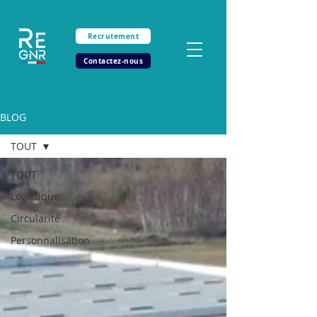
Recrutement
Contactez-nous
BLOG
TOUT
TOUT
Logistique
Circularité
Personnalisation