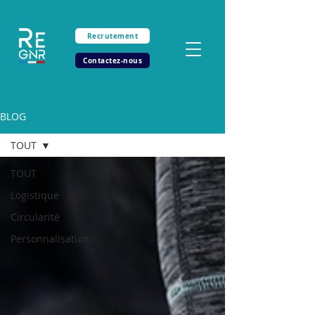
Recrutement
Contactez-nous
BLOG
TOUT
TOUT
Logistique
Circularité
Personnalisation