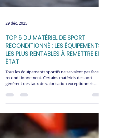
29 déc. 2025
TOP 5 DU MATÉRIEL DE SPORT
RECONDITIONNÉ : LES ÉQUIPEMENTS
LES PLUS RENTABLES À REMETTRE EN
ÉTAT
Tous les équipements sportifs ne se valent pas face au
reconditionnement. Certains matériels de sport
génèrent des taux de valorisation exceptionnels
tandis que d'autres peinent à trouver leur rentabilité.
Ce classement révèle les 5 catégories championnes du
reconditionnement. ReGNR détaille pourquoi ces
équipements offrent le meilleur retour sur
investissement et comment optimiser leur remise
état.