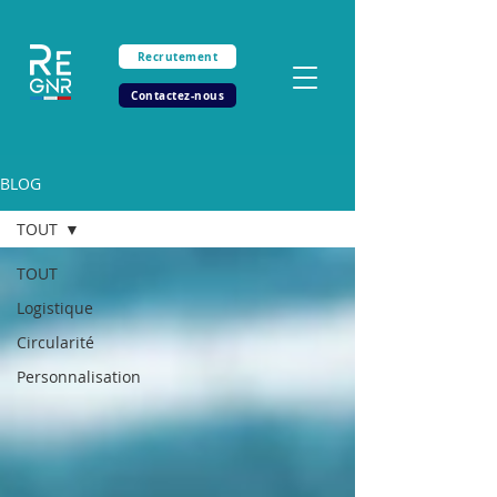
Recrutement
Contactez-nous
BLOG
TOUT
TOUT
Logistique
Circularité
Personnalisation