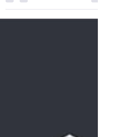
La logistique e-commerce sport fait face à des défis
spécifiques : saisonnalité extrême, articles
volumineux, retours importants, délais courts. Ces
contraintes exigent des solutions sur-mesure. Gestion
anticipative des pics, infrastructures adaptées,
process optimisés, technologies performantes
transforment ces défis en avantages compétitifs.
ReGNR accompagne les marques sport avec expertise
et infrastructure 30 000 m².