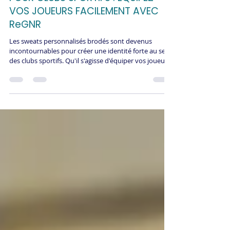
SWEATS PERSONNALISÉS BRODÉS
POUR CLUBS SPORTIFS : ÉQUIPEZ
VOS JOUEURS FACILEMENT AVEC
ReGNR
Les sweats personnalisés brodés sont devenus
incontournables pour créer une identité forte au sein
des clubs sportifs. Qu'il s'agisse d'équiper vos joueurs,
vos encadrants ou de proposer des produits dérivés à
vos supporters, le sweat brodé incarne
professionnalisme et appartenance. ReGNR vous
accompagne de A à Z pour équiper votre club
facilement, rapidement et avec une qualité
irréprochable.