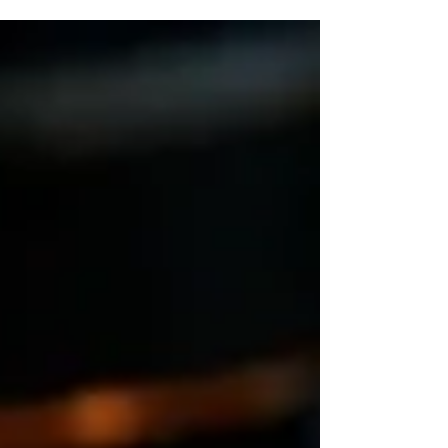
véritablement uniques qui marquent les esprits.
ReGNR maîtrise l'ensemble au sein de son atelier
intégré à Cagny, livrant en 48 à 96 heures avec qualité
constante.