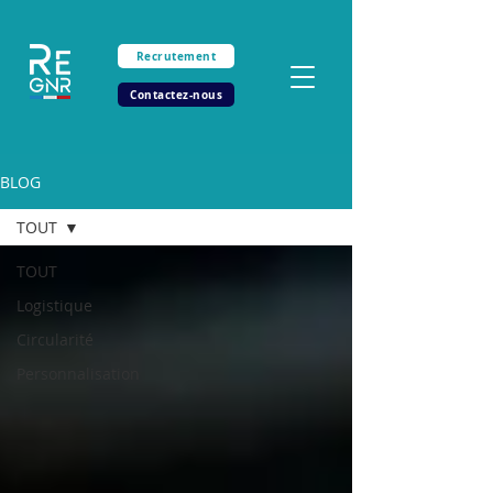
Recrutement
Contactez-nous
BLOG
TOUT
TOUT
Logistique
Circularité
Personnalisation