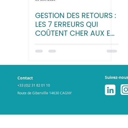
GESTION DES RETOURS :
LES 7 ERREURS QUI
COÛTENT CHER AUX E-
COMMERÇANTS
Suivez-nou
Contact
+33 (0)2 31 82 01 10
Route de Gibervillle 14630 CAGNY
légales
Politique de cookies
© 2025 par ReGNR