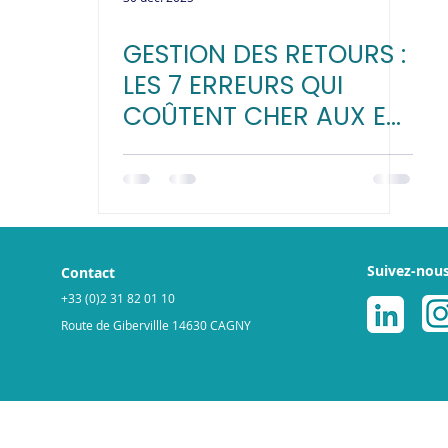
GESTION DES RETOURS :
LES 7 ERREURS QUI
COÛTENT CHER AUX E-
COMMERÇANTS
Suivez-nou
Contact
+33 (0)2 31 82 01 10
Route de Gibervillle 14630 CAGNY
légales
Politique de cookies
© 2025 par ReGNR