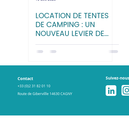
LOCATION DE TENTES
DE CAMPING : UN
NOUVEAU LEVIER DE
CROISSANCE POUR
VOTRE MARQUE
Suivez-nou
Contact
+33 (0)2 31 82 01 10
Route de Gibervillle 14630 CAGNY
légales
Politique de cookies
© 2025 par ReGNR