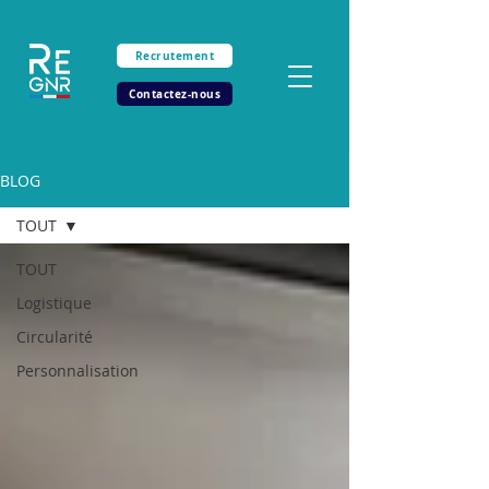
Recrutement
Contactez-nous
BLOG
TOUT
TOUT
Logistique
Circularité
Personnalisation