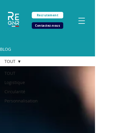
Recrutement
Contactez-nous
BLOG
TOUT
TOUT
Logistique
Circularité
Personnalisation