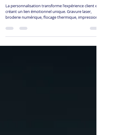
PERSONNALISATION POUR BOOSTER
L'EXPÉRIENCE CLIENT
La personnalisation transforme l'expérience client en
créant un lien émotionnel unique. Gravure laser,
broderie numérique, flocage thermique, impression
directe : ces techniques créent des articles
véritablement uniques qui marquent les esprits.
ReGNR maîtrise l'ensemble au sein de son atelier
intégré à Cagny, livrant en 48 à 96 heures avec qualité
constante.