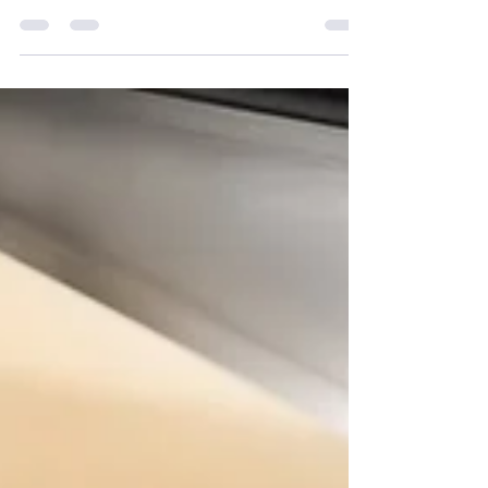
FIDÉLISER VOS CLIENTS ?
Fidéliser ses clients constitue le défi majeur du e-
commerce. La personnalisation offre une solution
puissante : taux de rachat trois fois supérieur.
L'attachement émotionnel créé génère une fidélité
durable. Marges +30% à 50%, bouche-à-oreille
amplifié, coût d'acquisition divisé. ReGNR intègre un
atelier de personnalisation permettant de développer
cette stratégie efficacement.