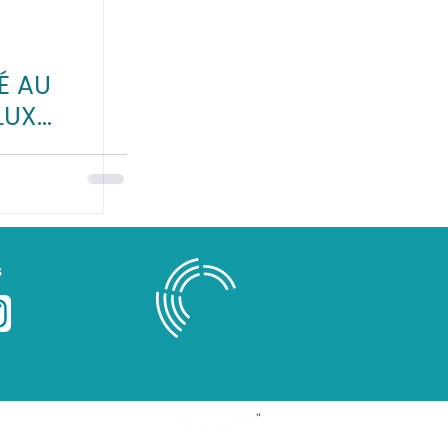
É AU
LUX
:
 ReGNR
s
Blog