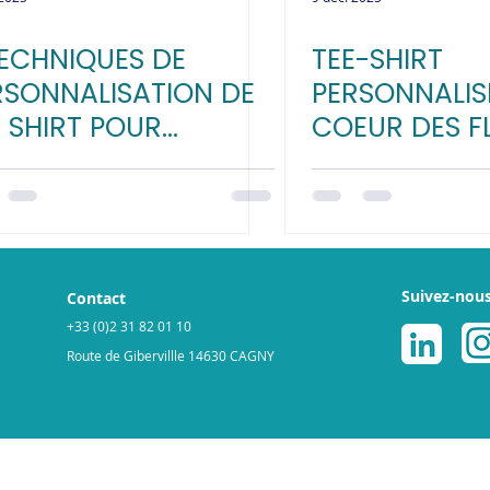
TECHNIQUES DE
TEE-SHIRT
RSONNALISATION DE
PERSONNALIS
E SHIRT POUR
COEUR DES F
OSTER VOS VENTES :
LOGISTIQUES 
MPARAISON
L'AVANTAGE
MPLÈTE
Suivez-nou
Contact
+33 (0)2 31 82 01 10
Route de Gibervillle 14630 CAGNY
légales
Politique de cookies
© 2025 par ReGNR