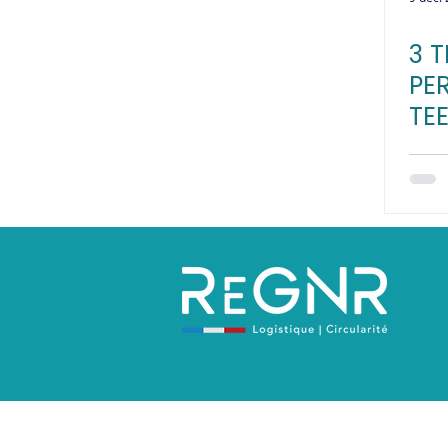
3 
PE
TE
BO
CO
CO
Politique de confidentialité
Mentions 