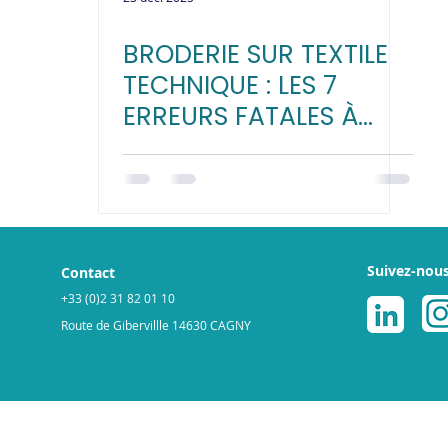
BRODERIE SUR TEXTILE
TECHNIQUE : LES 7
ERREURS FATALES À
ÉVITER
Suivez-nou
Contact
+33 (0)2 31 82 01 10
Route de Gibervillle 14630 CAGNY
légales
Politique de cookies
© 2025 par ReGNR