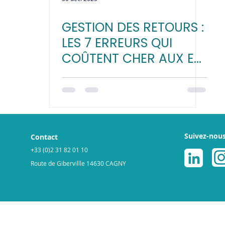
GESTION DES RETOURS :
LES 7 ERREURS QUI
COÛTENT CHER AUX E-
COMMERÇANTS
Suivez-nou
Contact
+33 (0)2 31 82 01 10
Route de Gibervillle 14630 CAGNY
légales
Politique de cookies
© 2025 par ReGNR