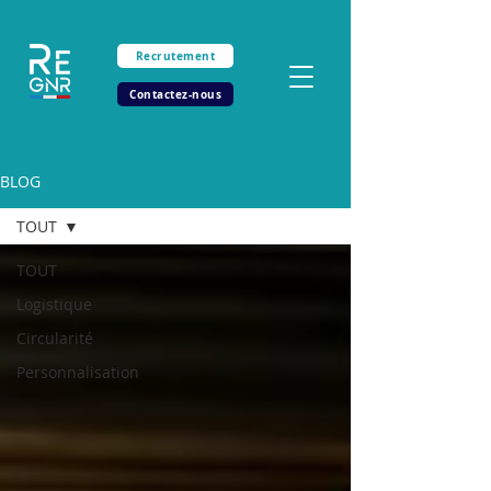
Recrutement
Contactez-nous
BLOG
TOUT
TOUT
Logistique
Circularité
Personnalisation