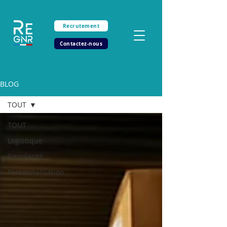
Recrutement
Contactez-nous
BLOG
TOUT
TOUT
Logistique
Circularité
Personnalisation