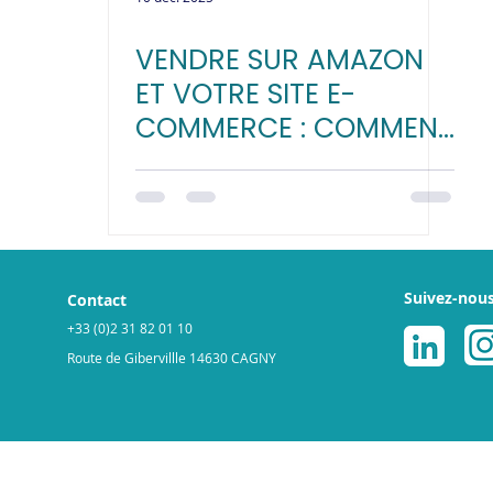
VENDRE SUR AMAZON
ET VOTRE SITE E-
COMMERCE : COMMENT
SYNCHRONISER VOS
VENTES
AUTOMATIQUEMENT ?
Suivez-nou
Contact
+33 (0)2 31 82 01 10
Route de Gibervillle 14630 CAGNY
légales
Politique de cookies
© 2025 par ReGNR