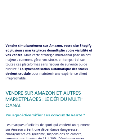
Vendre simultanément sur Amazon, votre site Shopify 
et plusieurs marketplaces démultiplie votre visibilité et 
vos ventes.
 Mais cette stratégie multi-canal pose un défi 
majeur : comment gérer vos stocks en temps réel sur 
toutes ces plateformes sans risquer de survente ou de 
La synchronisation automatique des stocks 
rupture ? 
devient cruciale
 pour maintenir une expérience client 
irréprochable.
VENDRE SUR AMAZON ET AUTRES 
MARKETPLACES : LE DÉFI DU MULTI-
CANAL
Pourquoi diversifier ses canaux de vente ?
Les marques d'articles de sport qui vendent uniquement 
sur Amazon créent une dépendance dangereuse : 
changements d'algorithme, suspensions de compte, 
commissions élevées de 15 à 20%. Développer votre 