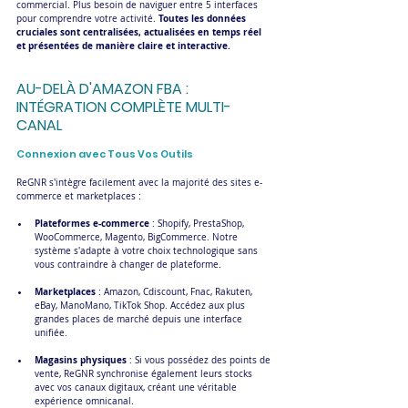
commercial. Plus besoin de naviguer entre 5 interfaces 
Toutes les données 
pour comprendre votre activité. 
cruciales sont centralisées, actualisées en temps réel 
et présentées de manière claire et interactive.
AU-DELÀ D'AMAZON FBA : 
INTÉGRATION COMPLÈTE MULTI-
CANAL
Connexion avec Tous Vos Outils
ReGNR s'intègre facilement avec la majorité des sites e-
commerce et marketplaces :
Plateformes e-commerce
 : Shopify, PrestaShop, 
WooCommerce, Magento, BigCommerce. Notre 
système s'adapte à votre choix technologique sans 
vous contraindre à changer de plateforme.
Marketplaces
 : Amazon, Cdiscount, Fnac, Rakuten, 
eBay, ManoMano, TikTok Shop. Accédez aux plus 
grandes places de marché depuis une interface 
unifiée.
Magasins physiques
 : Si vous possédez des points de 
vente, ReGNR synchronise également leurs stocks 
avec vos canaux digitaux, créant une véritable 
expérience omnicanal.