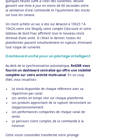
quelques heures suffit à créer des surventes. ReGNR 
garantit une mise à jour en moins de 60 secondes entre 
la validation d'une commande et l'ajustement des stocks 
sur tous les canaux.
Un client achète un sac à dos sur Amazon à 10h23 ? À 
10h24, votre site Shopify, votre compte Cdiscount et votre 
tableau de bord Fnac affichent tous le nouveau stock 
diminué d'une unité. Si c'était le dernier, toutes les 
plateformes passent simultanément en rupture, éliminant 
tout risque de survente.
Dashboard unifié pour un pilotage intelligent
ReGNR vous 
Au-delà de la synchronisation automatique, 
fournit un dashboard centralisé qui offre une visibilité 
complète sur votre activité multi-canal
. En un coup 
d'œil, vous visualisez :
Le stock disponible de chaque référence avec sa 
répartition par canal
Les ventes en temps réel sur chaque plateforme
Les produits approchant de la rupture nécessitant un 
réapprovisionnement
Les performances comparées de chaque canal de 
vente
Le parcours client complet, de la commande à la 
livraison
Cette vision consolidée transforme votre pilotage 