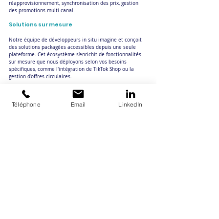
réapprovisionnement, synchronisation des prix, gestion 
des promotions multi-canal.
Solutions sur mesure
Notre équipe de développeurs in situ imagine et conçoit 
des solutions packagées accessibles depuis une seule 
plateforme. Cet écosystème s'enrichit de fonctionnalités 
sur mesure que nous déployons selon vos besoins 
spécifiques, comme l'intégration de TikTok Shop ou la 
gestion d'offres circulaires.
VENDEZ PARTOUT, TOUT LE TEMPS 
Téléphone
Email
LinkedIn
AVEC ReGNR
La vente multi-canal est devenue incontournable pour les 
marques d'articles de sport ambitieuses. Mais cette 
stratégie ne peut réussir qu'avec une infrastructure 
La synchronisation 
logistique et technologique adaptée. 
automatique des stocks élimine le risque majeur de la 
multi-canal
 : la survente et les ruptures qui dégradent 
l'expérience client.
ReGNR vous offre cette infrastructure clé en main
. 
Notre agrégateur de flux centralise toutes vos ventes, 
synchronise vos stocks en temps réel et vous libère de la 
complexité administrative du multi-canal. Vous vous 
concentrez sur le développement de votre marque 