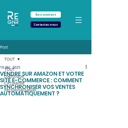
Recrutement
Contactez-nous
Post
TOUT
10 déc. 2025
TOUT
VENDRE SUR AMAZON ET VOTRE
Logistique
SITE E-COMMERCE : COMMENT
Circularité
SYNCHRONISER VOS VENTES
Personnalisation
AUTOMATIQUEMENT ?