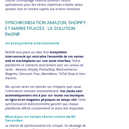
routine chronophage mobilise plusieurs heures 
quotidiennes pour des tâches répétitives à faible valeur 
ajoutée, tout en restant sujette aux erreurs humaines.
SYNCHRONISATION AMAZON, SHOPIFY 
ET MARKETPLACES : LA SOLUTION 
ReGNR
Un écosystème interconnecté
écosystème 
ReGNR vous place au cœur d'un 
interconnecté qui centralise l'ensemble de vos ventes 
web et marketplaces sur une seule interface.
 Notre 
plateforme se connecte directement avec vos canaux de 
vente : Amazon, Shopify, PrestaShop, WooCommerce, 
Magento, Cdiscount, Fnac, ManoMano, TikTok Shop et bien 
d'autres.
Dès qu'une vente est réalisée sur n'importe quel canal, 
Vos stocks sont 
l'information remonte instantanément. 
automatiquement mis à jour sur toutes vos boutiques 
en ligne et en magasins physiques en temps réel.
 Cette 
synchronisation bidirectionnelle garantit que chaque 
plateforme affiche constamment le stock réel disponible.
Mise à jour en temps réel en moins de 60 
Secondes
La vitesse de synchronisation est critique. Un décalage de 