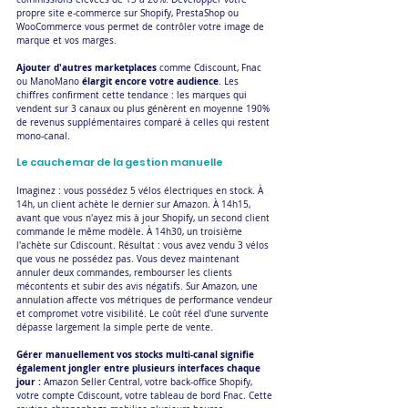
propre site e-commerce sur Shopify, PrestaShop ou 
WooCommerce vous permet de contrôler votre image de 
marque et vos marges.
Ajouter d'autres marketplaces
 comme Cdiscount, Fnac 
élargit encore votre audience
ou ManoMano 
. Les 
chiffres confirment cette tendance : les marques qui 
vendent sur 3 canaux ou plus génèrent en moyenne 190% 
de revenus supplémentaires comparé à celles qui restent 
mono-canal.
Le cauchemar de la gestion manuelle
Imaginez : vous possédez 5 vélos électriques en stock. À 
14h, un client achète le dernier sur Amazon. À 14h15, 
avant que vous n'ayez mis à jour Shopify, un second client 
commande le même modèle. À 14h30, un troisième 
l'achète sur Cdiscount. Résultat : vous avez vendu 3 vélos 
que vous ne possédez pas. Vous devez maintenant 
annuler deux commandes, rembourser les clients 
mécontents et subir des avis négatifs. Sur Amazon, une 
annulation affecte vos métriques de performance vendeur 
et compromet votre visibilité. Le coût réel d'une survente 
dépasse largement la simple perte de vente.
Gérer manuellement vos stocks multi-canal signifie 
également jongler entre plusieurs interfaces chaque 
jour :
 Amazon Seller Central, votre back-office Shopify, 
votre compte Cdiscount, votre tableau de bord Fnac. Cette 