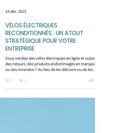
24 déc. 2025
VÉLOS ÉLECTRIQUES
RECONDITIONNÉS : UN ATOUT
STRATÉGIQUE POUR VOTRE
ENTREPRISE
Vous vendez des vélos électriques en ligne et subissez
des retours, des produits endommagés en transport
ou des invendus ? Au lieu de les détruire ou de les
brader à perte, le reconditionnement transforme ces
pertes en revenus. ReGNR, première plateforme
logistique circulaire en Europe, intègre le
reconditionnement de vélos électriques au cœur de
vos flux logistiques. Résultat : 60-80% de la valeur
récupérée, conformité loi AGEC, image RSE renforcée,