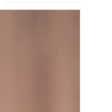
environnementale. Transport optimisé, entrepôts
écoresponsables, économie circulaire intégrée,
emballages durables : chaque décision compte pour
réduire l'empreinte carbone. ReGNR, première
plateforme circulaire en Europe, incarne cette
logistique verte. La transition écologique n'est plus
une option, c'est un levier de compétitivité durable.