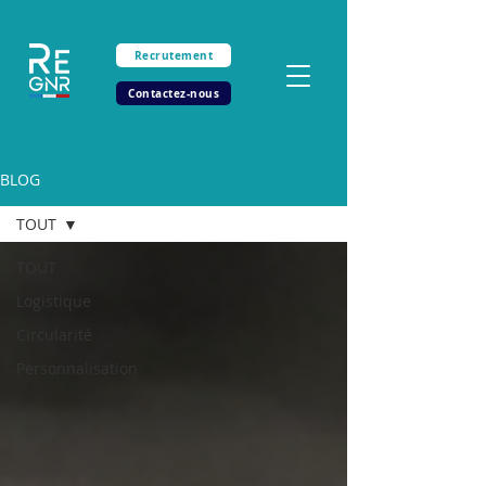
Recrutement
Contactez-nous
BLOG
TOUT
TOUT
Logistique
Circularité
Personnalisation